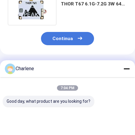
THOR T67 6.1G-7.2G 3W 64
canali 6-7G FPV VTX
Continua
Prodotti Raccomandati
Charlene
7:04 PM
Good day, what product are you looking for?
Modulo
Trasmettitore Video
VTX 5.8G
trasmettitore video
FPV ad Alta
1W/2.5W/5W/
Kimpok 5.8GHz 2.5W
Frequenza 7.2G 4W
ad alta poten