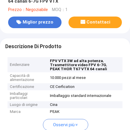
64 canali 6-7G FPV VTX
Prezzo：Negoziabile
MOQ：1
Miglior prezzo
Contattaci
Descrizione Di Prodotto
,
FPV VTX 3W ad alta potenza
Evidenziare
,
Trasmettitore video FPV 6-7G
PEAK THOR T67 VTX 64 canali
Capacità di
10.000 pezzi al mese
alimentazione
Certificazione
CE Cerfication
Imballaggi
Imballaggio standard internazionale
particolari
Luogo di origine
Cina
Marca
PEAK
Osservi più