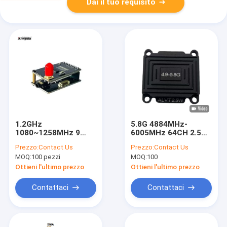
Dai il tuo requisito
1.2GHz
5.8G 4884MHz-
1080~1258MHz 9
6005MHz 64CH 2.5W
Canali 95dbm Alta
VTX Potenza
Prezzo:
Contact Us
Prezzo:
Contact Us
Sensibilità di
commutabile
MOQ:
100 pezzi
MOQ:
100
Ricezione VRX
25mW/400mW/800m/15
progettato per Voli a
UAV VTX
Ottieni l'ultimo prezzo
Ottieni l'ultimo prezzo
Lunghissima
Distanza
Contattaci
Contattaci