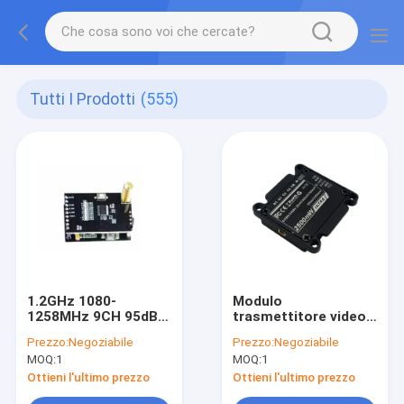
Tutti I Prodotti
(555)
1.2GHz 1080-
Modulo
1258MHz 9CH 95dBm
trasmettitore video
Modulo di ricevitore
Kimpok 5.8GHz 2.5W
Prezzo:
Negoziabile
Prezzo:
Negoziabile
video wireless ad alta
64CH ad alta
MOQ:
1
MOQ:
1
sensibilità
potenza 4884-
6005MHz
Ottieni l'ultimo prezzo
Ottieni l'ultimo prezzo