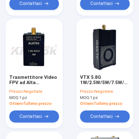
Contattaci
Contattaci
Trasmettitore Video
VTX 5.8G
FPV ad Alta
1W/2.5W/5W/7.5W/10W
Frequenza 7.2G 4W
ad alta potenza FPV
Prezzo:
Negotiate
Prezzo:
Negotiate
VTX 64 Canali per
VTX 5.8Ghz 80CH per
MOQ:
1 pz
MOQ:
1 pz
Trasmissione
drone RC
Immagini Drone
trasmettitore AV
Ottieni l'ultimo prezzo
Ottieni l'ultimo prezzo
Contattaci
Contattaci