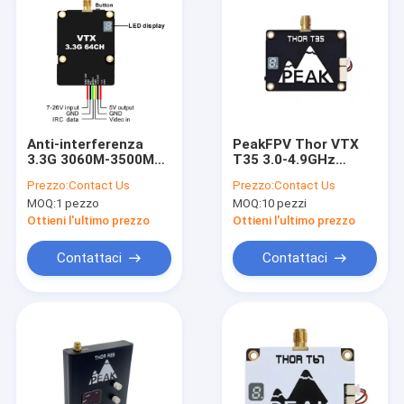
Anti-interferenza
PeakFPV Thor VTX
3.3G 3060M-3500Mhz
T35 3.0-4.9GHz
64CH 5W VTX
3000MHz-4938MHz
Prezzo:
Contact Us
Prezzo:
Contact Us
progettato per voli a
64CH 3W Potenza
MOQ:
1 pezzo
MOQ:
10 pezzi
lunga distanza
commutabile
25mW\200mW\500mW\1
Ottieni l'ultimo prezzo
Ottieni l'ultimo prezzo
Contattaci
Contattaci
Casa
Prodotti
Chi siamo