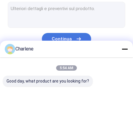
Video ricevitore di COFDM
Antenna di rf
Continua
Charlene
Le Nostre Categorie
5:54 AM
Good day, what product are you looking for?
FPVVTX
Video trasmettitore
Trasmettitore
di FPV
analogo