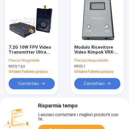
7.2G 10W FPV Video
Modulo Ricevitore
Transmitter Ultra
Video Kimpok VRX-
Long Range
8200 6.1-8.2GHz ad
Prezzo:
Negotiate
Prezzo:
Negoziabile
Transmission 7.2G
alte prestazioni, 120
MOQ:
1 pz
MOQ:
1
FPV VTX 64CH Parti
canali, schermo
per droni
OLED, ricevitore di
Ottieni l'ultimo prezzo
Ottieni l'ultimo prezzo
segnale
Contattaci
Contattaci
Risparmia tempo
Lasciaci contattare i migliori prodotti con
te.