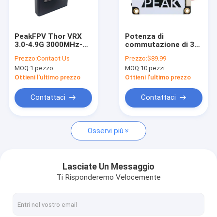
Fatory Tour
Controllo di qualità
PeakFPV Thor VRX
Potenza di
3.0-4.9G 3000MHz-
commutazione di 3W
Contattaci
4938MHz 40CH
25mW\200mW\500mW\1
Prezzo:
Contact Us
Prezzo:
$89.99
95dBm R35 per Volo
MOQ:
1 pezzo
MOQ:
10 pezzi
Ultra Long Range
Richiedere un preventivo
Ottieni l'ultimo prezzo
Ottieni l'ultimo prezzo
Contattaci
Contattaci
FPVVTX
Osservi più
Video trasmettitore di FPV
Trasmettitore video analogo
Lasciate Un Messaggio
Ti Risponderemo Velocemente
Rete radio IP
Video trasmettitore di COFDM