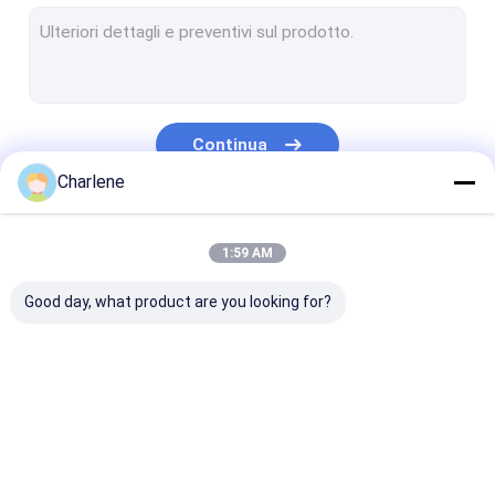
Video ricevitore di COFDM
Antenna di rf
Continua
Charlene
Le Nostre Categorie
1:59 AM
Good day, what product are you looking for?
FPVVTX
Video trasmettitore
Trasmettitore
di FPV
analogo