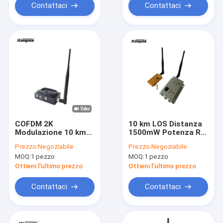
Contattaci
Contattaci
COFDM 2K
10 km LOS Distanza
Modulazione 10 km
1500mW Potenza RF
UAV Video
8 canali
Prezzo:
Negoziabile
Prezzo:
Negoziabile
Transmitter HD
Trasmettitore video
MOQ:
1 pezzo
MOQ:
1 pezzo
Leggero
wireless per radio
collegamento dati
FPV
Ottieni l'ultimo prezzo
Ottieni l'ultimo prezzo
wireless con 1W RF
Power
Contattaci
Contattaci