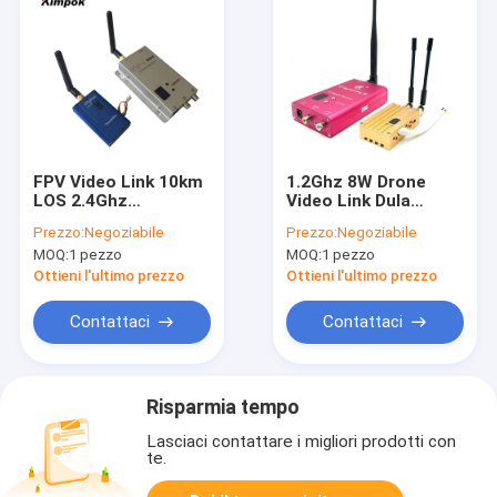
FPV Video Link 10km
1.2Ghz 8W Drone
LOS 2.4Ghz
Video Link Dula
Trasmettitore video
Antenne
Prezzo:
Negoziabile
Prezzo:
Negoziabile
wireless
Trasmissione video a
MOQ:
1 pezzo
MOQ:
1 pezzo
Trasmettitore e
lungo raggio
ricevitore a lungo
Ottieni l'ultimo prezzo
Ottieni l'ultimo prezzo
raggio Potenza RF
1000mW
Contattaci
Contattaci
Risparmia tempo
Lasciaci contattare i migliori prodotti con
te.