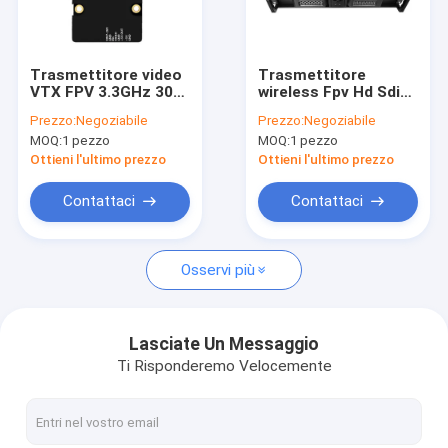
Fatory Tour
Controllo di qualità
Trasmettitore video
Trasmettitore
VTX FPV 3.3GHz 30-
wireless Fpv Hd Sdi
Contattaci
40km LOS 7W 30.5 *
per auto a auto con
Prezzo:
Negoziabile
Prezzo:
Negoziabile
30.5 Buco di
uscita di potenza RF
MOQ:
1 pezzo
MOQ:
1 pezzo
installazione
regolabile
Richiedere un preventivo
Ottieni l'ultimo prezzo
Ottieni l'ultimo prezzo
Contattaci
Contattaci
FPVVTX
Osservi più
Video trasmettitore di FPV
Trasmettitore video analogo
Lasciate Un Messaggio
Ti Risponderemo Velocemente
Rete radio IP
Video trasmettitore di COFDM