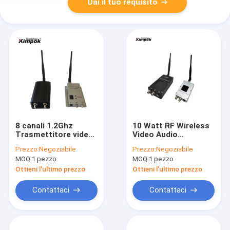
Dai il tuo requisito
8 canali 1.2Ghz
10 Watt RF Wireless
Trasmettitore video
Video Audio
analogo wireless a
Transmitter and
Prezzo:
Negoziabile
Prezzo:
Negoziabile
lungo raggio con
Receiver Tipo di
MOQ:
1 pezzo
MOQ:
1 pezzo
potenza RF da 5
interfaccia BNC per
Watt fino a 100 km
connessione
Ottieni l'ultimo prezzo
Ottieni l'ultimo prezzo
LOS da aria a terra
versatile
Contattaci
Contattaci