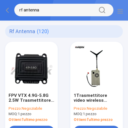
Rf Antenna
(120)
FPV VTX 4.9G-5.8G
1Trasmettitore
2.5W Trasmettitore
video wireless
video leggero 10km
analogo a.2Ghz 1.2G
Prezzo:
Negoziabile
Prezzo:
Negoziabile
Trasmissione drone
VTX a lungo raggio
MOQ:
1 pezzo
MOQ:
1 pezzo
con potenza RF da 5
Watt e frequenza
Ottieni l'ultimo prezzo
Ottieni l'ultimo prezzo
0.9Ghz/1.2Ghz/1.3Ghz