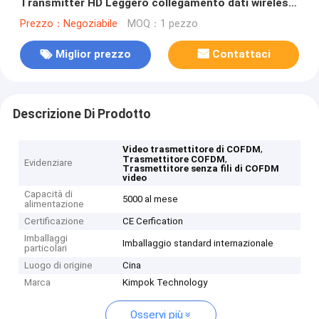
Transmitter HD Leggero collegamento dati wireless
con 1W RF Power
Prezzo：Negoziabile
MOQ：1 pezzo
Miglior prezzo
Contattaci
Descrizione Di Prodotto
,
Video trasmettitore di COFDM
,
Trasmettitore COFDM
Evidenziare
Trasmettitore senza fili di COFDM
video
Capacità di
5000 al mese
alimentazione
Certificazione
CE Cerfication
Imballaggi
Imballaggio standard internazionale
particolari
Luogo di origine
Cina
Marca
Kimpok Technology
Osservi più