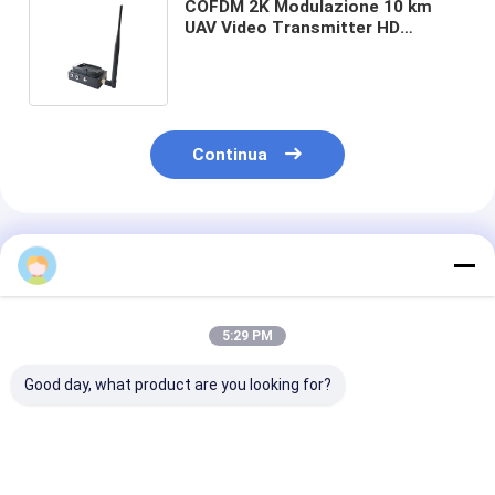
COFDM 2K Modulazione 10 km
UAV Video Transmitter HD
Leggero collegamento dati
wireless con 1W RF Power
Continua
Prodotti Raccomandati
Charlene
5:29 PM
Good day, what product are you looking for?
8km NLOS Long
Trasmettitore
Kimpok Broad
Distance COFDM HD
wireless
HD Video