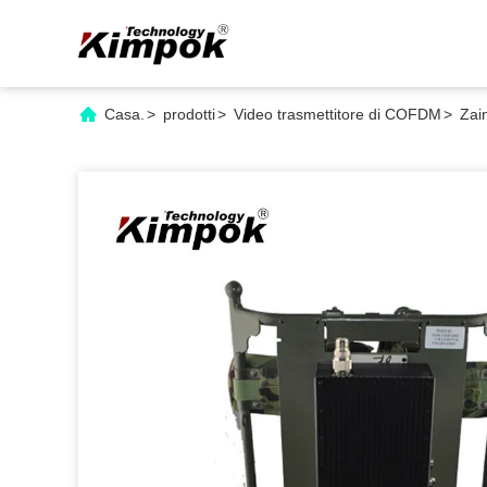
Casa.
>
prodotti
>
Video trasmettitore di COFDM
>
Zai