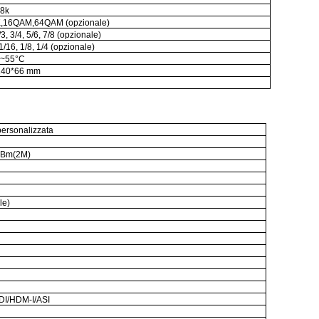
 8k
,16QAM,64QAM (opzionale)
/3, 3/4, 5/6, 7/8 (opzionale)
1/16, 1/8, 1/4 (opzionale)
C~55°C
140*66 mm
g
personalizzata
dBm(2M)
le)
SDI/HDM-I/ASI