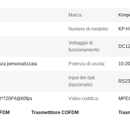
Marca:
Kimp
Numero di modello:
KP-
Voltaggio di
DC1
funzionamento:
nza personalizzata
Potenza di uscita:
10-20
Input dei dati
RS232
(opzionale):
0*720P/I@60fps
Video codifica:
MPEG
COFDM
Trasmettitore COFDM