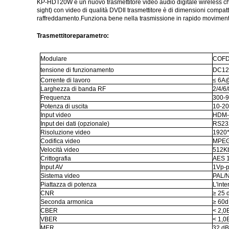
KP-HDT20W è un nuovo trasmettitore video audio digitale wireless 
sight) con video di qualità DVDIl trasmettitore è di dimensioni compat
raffreddamento.Funziona bene nella trasmissione in rapido moviment
Trasmettitore
parametro
:
Modulare
COF
tensione di funzionamento
DC1
Corrente di lavoro
≤ 6A
Larghezza di banda RF
2/4/6
Frequenza
300-9
Potenza di uscita
10-20
Input video
HDM-
Input dei dati (opzionale)
RS232
Risoluzione video
1920*
Codifica video
MPEG
Velocità video
512Kb
Crittografia
AES 1
Input AV
1Vp-p
Sistema video
PAL/
Piattazza di potenza
L'int
CNR
≥ 25
Seconda armonica
≥ 60
CBER
< 2,0
VBER
< 1,0
MER
32 d