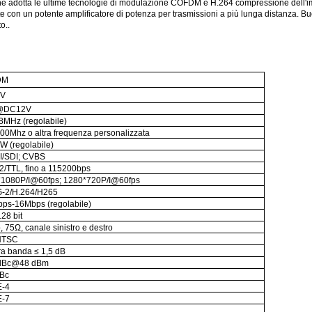
che adotta le ultime tecnologie di modulazione COFDM e H.264 compressione dell
te con un potente amplificatore di potenza per trasmissioni a più lunga distanza. Bu
o..
DM
2V
@DC12V
/8MHz (regolabile)
00Mhz o altra frequenza personalizzata
W (regolabile)
I/SDI; CVBS
/TTL, fino a 115200bps
1080P/I@60fps; 1280*720P/I@60fps
-2/H.264/H265
ps-16Mbps (regolabile)
28 bit
, 75Ω, canale sinistro e destro
NTSC
era banda ≤ 1,5 dB
 dBc@48 dBm
dBc
E-4
E-7
B