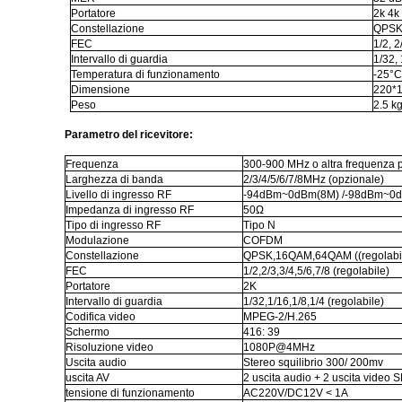
Portatore
2k 4k
Constellazione
QPSK
FEC
1/2, 2
Intervallo di guardia
1/32, 
Temperatura di funzionamento
-25°
Dimensione
220*
Peso
2.5 k
Parametro del ricevitore:
Frequenza
300-900 MHz o altra frequenza 
Larghezza di banda
2/3/4/5/6/7/8MHz (opzionale)
Livello di ingresso RF
-94dBm~0dBm(8M) /-98dBm~0
Impedanza di ingresso RF
50Ω
Tipo di ingresso RF
Tipo N
Modulazione
COFDM
Constellazione
QPSK,16QAM,64QAM ((regolabi
FEC
1/2,2/3,3/4,5/6,7/8 (regolabile)
Portatore
2K
Intervallo di guardia
1/32,1/16,1/8,1/4 (regolabile)
Codifica video
MPEG-2/H.265
Schermo
416: 39
Risoluzione video
1080P@4MHz
Uscita audio
Stereo squilibrio 300/ 200mv
uscita AV
2 uscita audio + 2 uscita video 
tensione di funzionamento
AC220V/DC12V < 1A