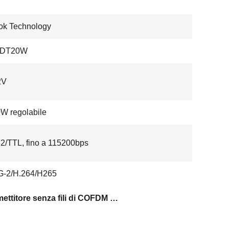
ok Technology
HDT20W
2V
W regolabile
/TTL, fino a 115200bps
-2/H.264/H265
Trasmettitore senza fili di COFDM video