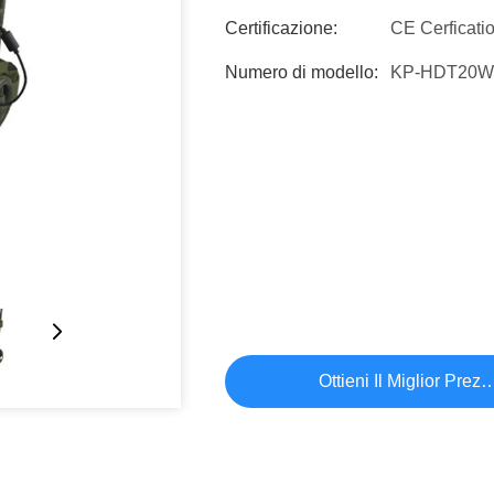
Certificazione:
CE Cerficati
Numero di modello:
KP-HDT20W
Ottieni Il Miglior Prez