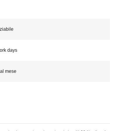
iabile
ork days
al mese