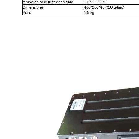
temperatura di funzionamento
-20°C~+50°C
Dimensione
480*260*45 ((1U telaio)
Peso
1.5 kg