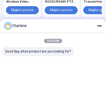
Wireless Video
RS232/RS485 PTZ
Transmitter 
Transmitter 5-10W
Control COFDM per
COFDM
Regolabile AV Sender
la trasmissione di
Trasmissione 
Miglior prezzo
Miglior prezzo
Miglior pr
Low Latency con
video e dati da 60 W
tempo reale wi
codifica H.264
in ambienti esterni a
per trasmissio
lungo raggio
ininterrotta
Charlene
Casa
Circa noi
Contattaci
Desktop Site
Mappa del sito
Politica sulla privacy
Qualità
FPVVTX
Fabbrica cinese.Copyright © 2026 Kimpok
10:32 AM
Technology Co., Ltd. All Rights Reserved.
Good day, what product are you looking for?
Casa
Prodotti
Chi siamo