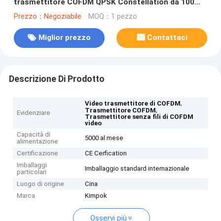
trasmettitore COFDM QPSK Constellation da 100
Watt per veicoli/navigazione marittima
Prezzo：Negoziabile
MOQ：1 pezzo
Miglior prezzo
Contattaci
Descrizione Di Prodotto
,
Video trasmettitore di COFDM
,
Trasmettitore COFDM
Evidenziare
Trasmettitore senza fili di COFDM
video
Capacità di
5000 al mese
alimentazione
Certificazione
CE Cerfication
Imballaggi
Imballaggio standard internazionale
particolari
Luogo di origine
Cina
Marca
Kimpok
Osservi più