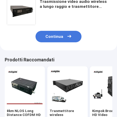
Trasmissione video audio wireless
a lungo raggio e trasmettitore
COFDM QPSK Constellation da 100
Watt per veicoli/navigazione
marittima
Continua
Prodotti Raccomandati
8km NLOS Long
Trasmettitore
Kimpok Broad
Distance COFDM HD
wireless
HD Video