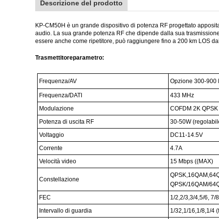
Descrizione del prodotto
KP-CM50H è un grande dispositivo di potenza RF progettato appositam
audio. La sua grande potenza RF che dipende dalla sua trasmissione a 
essere anche come ripetitore, può raggiungere fino a 200 km LOS da
Trasmettitore
parametro
:
Frequenza/AV
Opzione 300-900 
Frequenza/DATI
433 MHz
Modulazione
COFDM 2K QPSK
Potenza di uscita RF
30-50W (regolabil
Voltaggio
DC11-14.5V
Corrente
4.7A
Velocità video
15 Mbps ((MAX)
QPSK,16QAM,64QAM
Constellazione
QPSK/16QAM/64Q
FEC
1/2,2/3,3/4,5/6, 7/8
Intervallo di guardia
1/32,1/16,1/8,1/4 (