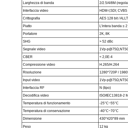
Larghezza di banda
2/2.5/4/8M (regola
Interfaccia video
HDM-I;SDI; CVBS
Crittografia
AES 128 bit / ALL
Piatto
L'intera banda ≤ 2
Portatore
2K, 8K
SHG
> 52 dBc
Segnale video
1Vp-p@75Ω,NTSC/
CBER
< 2,0E-4
Compressione video
H.265/H.264
Risoluzione
1280*720P / 198
Input video
1Vp-p@75Ω,NTSC/
Interfaccia RF
N (tipo)
Decodifica video
ISO/IEC13818-2
Temperatura di funzionamento
-25°C~55°C
Temperatura di conservazione
-40°C~70°C
Dimensione
430*420*89 mm
Peso
12 kg