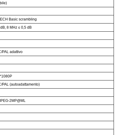
bile)
TECH Basic scrambling
 dB, 8 MHz ≤ 0,5 dB
PAL adattivo
0*1080P
PAL (autoadattamento)
 MPEG-2MP@ML