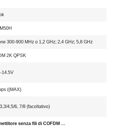
ok
CM50H
ne 300-900 MHz o 1,2 GHz; 2,4 GHz; 5,8 GHz
DM 2K QPSK
-14.5V
bps ((MAX)
3,3/4,5/6, 7/8 (facoltativo)
Trasmettitore senza fili di COFDM video