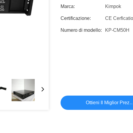
Marca:
Kimpok
Certificazione:
CE Cerficati
Numero di modello:
KP-CM50H
Ottieni Il Miglior Prez