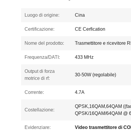
Luogo di origine:
Cina
Certificazione:
CE Cerfication
Nome del prodotto:
Trasmettitore e ricevitore R
Frequenza/DATI:
433 MHz
Output di forza
30-50W (regolabile)
motrice di rf:
Corrente:
4.7A
QPSK,16QAM,64QAM ((facol
Costellazione:
QPSK/16QAM/64QAM @ 6
Evidenziare:
Video trasmettitore di 