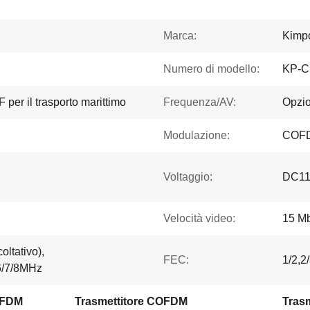
Marca:
Kimp
Numero di modello:
KP-
F per il trasporto marittimo
Frequenza/AV:
Opzio
Modulazione:
COF
Voltaggio:
DC11
Velocità video:
15 M
tativo),
FEC:
1/2,2/
/7/8MHz
COFDM
Trasmettitore COFDM