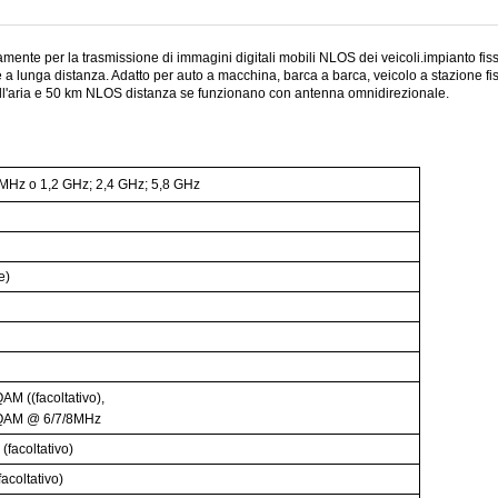
ente per la trasmissione di immagini digitali mobili NLOS dei veicoli.impianto fi
lunga distanza. Adatto per auto a macchina, barca a barca, veicolo a stazione fissa
ll'aria e 50 km NLOS distanza se funzionano con antenna omnidirezionale.
MHz o 1,2 GHz; 2,4 GHz; 5,8 GHz
e)
 ((facoltativo),
AM @ 6/7/8MHz
 (facoltativo)
facoltativo)