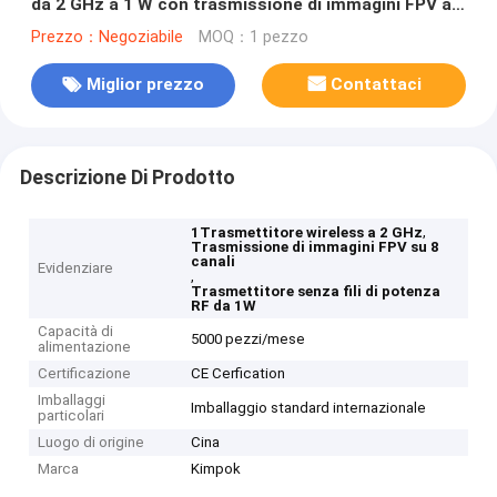
da 2 GHz a 1 W con trasmissione di immagini FPV a 8
canali
Prezzo：Negoziabile
MOQ：1 pezzo
Miglior prezzo
Contattaci
Descrizione Di Prodotto
,
1Trasmettitore wireless a 2 GHz
Trasmissione di immagini FPV su 8
canali
Evidenziare
,
Trasmettitore senza fili di potenza
RF da 1W
Capacità di
5000 pezzi/mese
alimentazione
Certificazione
CE Cerfication
Imballaggi
Imballaggio standard internazionale
particolari
Luogo di origine
Cina
Marca
Kimpok