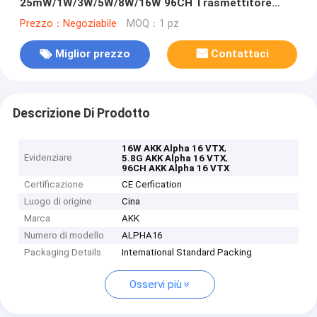
25mW/1W/3W/5W/8W/16W 96CH Trasmettitore
video Audio intelligente supportato
Prezzo：Negoziabile
MOQ：1 pz
Miglior prezzo
Contattaci
Descrizione Di Prodotto
,
16W AKK Alpha 16 VTX
Evidenziare
,
5.8G AKK Alpha 16 VTX
96CH AKK Alpha 16 VTX
Certificazione
CE Cerfication
Luogo di origine
Cina
Marca
AKK
Numero di modello
ALPHA16
Packaging Details
International Standard Packing
Osservi più