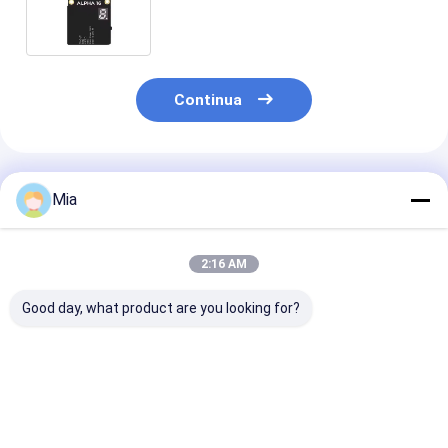
Trasmettitore video Audio
intelligente supportato
Continua
Prodotti Raccomandati
Mia
2:16 AM
Good day, what product are you looking for?
Modulo
Trasmettitore Video
VTX 5.8G
trasmettitore video
FPV ad Alta
1W/2.5W/5W/
Kimpok 5.8GHz 2.5W
Frequenza 7.2G 4W
ad alta poten
64CH ad alta
VTX 64 Canali per
VTX 5.8Ghz 8
potenza 4884-
Trasmissione
per drone RC