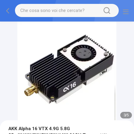
3
/
5
AKK Alpha 16 VTX 4.9G 5.8G