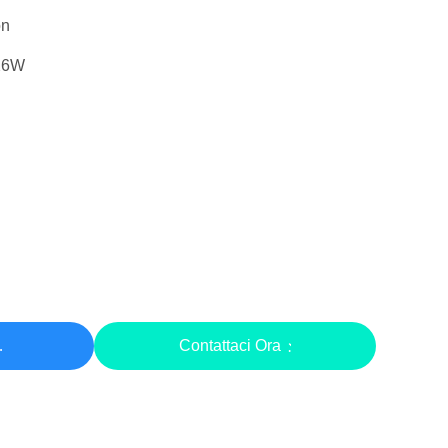
on
X6W
zo
Contattaci Ora