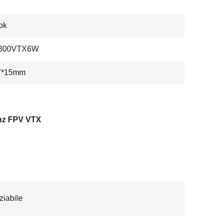
ok
300VTX6W
7*15mm
hz FPV VTX
iabile