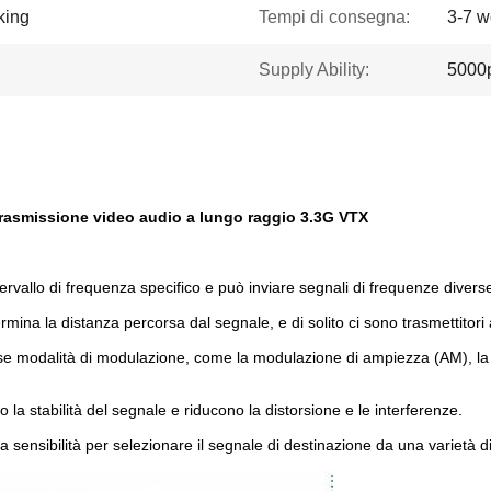
king
Tempi di consegna:
3-7 w
Supply Ability:
5000
Trasmissione video audio a lungo raggio 3.3G VTX
ntervallo di frequenza specifico e può inviare segnali di frequenze divers
ermina la distanza percorsa dal segnale, e di solito ci sono trasmettitor
erse modalità di modulazione, come la modulazione di ampiezza (AM), l
no la stabilità del segnale e riducono la distorsione e le interferenze.
na sensibilità per selezionare il segnale di destinazione da una varietà di