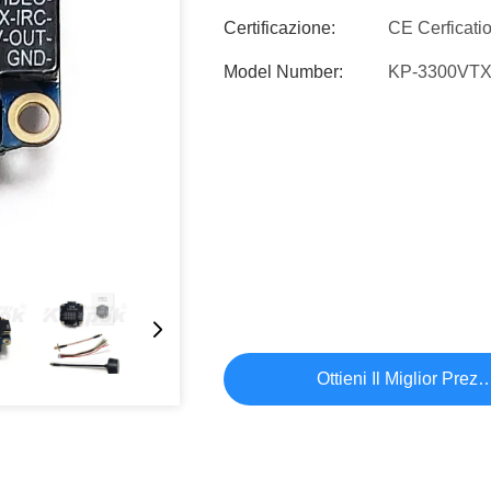
Certificazione:
CE Cerficati
Model Number:
KP-3300VT
Ottieni Il Miglior Prez