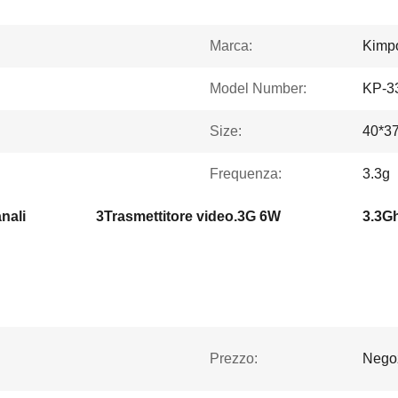
Marca:
Kimp
Model Number:
KP-3
Size:
40*3
Frequenza:
3.3g
nali
3Trasmettitore video.3G 6W
3.3G
Prezzo:
Negoz