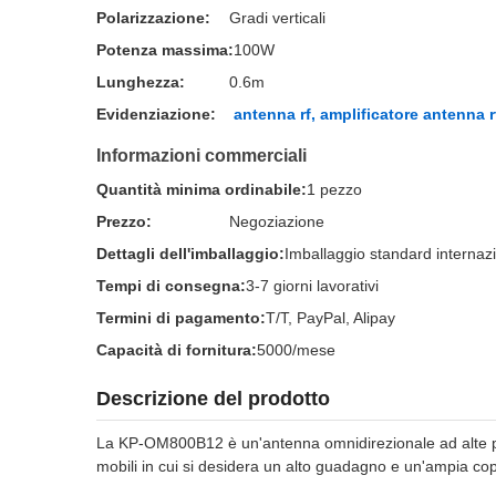
Polarizzazione:
Gradi verticali
Potenza massima:
100W
Lunghezza:
0.6m
Evidenziazione:
antenna rf, amplificatore antenna r
Informazioni commerciali
Quantità minima ordinabile:
1 pezzo
Prezzo:
Negoziazione
Dettagli dell'imballaggio:
Imballaggio standard internaz
Tempi di consegna:
3-7 giorni lavorativi
Termini di pagamento:
T/T, PayPal, Alipay
Capacità di fornitura:
5000/mese
Descrizione del prodotto
La KP-OM800B12 è un'antenna omnidirezionale ad alte pr
mobili in cui si desidera un alto guadagno e un'ampia cop