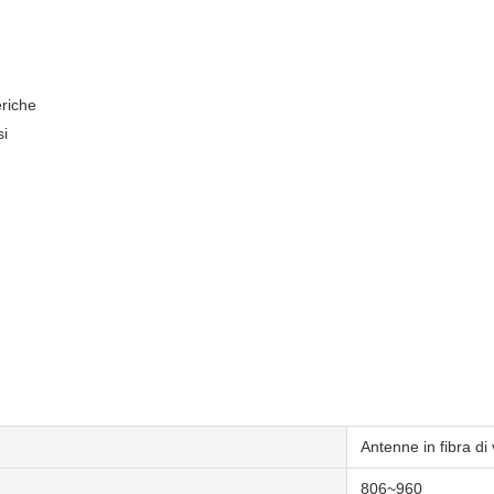
eriche
si
Antenne in fibra di 
806~960