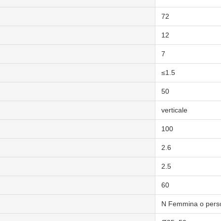
72
12
7
≤1.5
50
verticale
100
2.6
2.5
60
N Femmina o perso