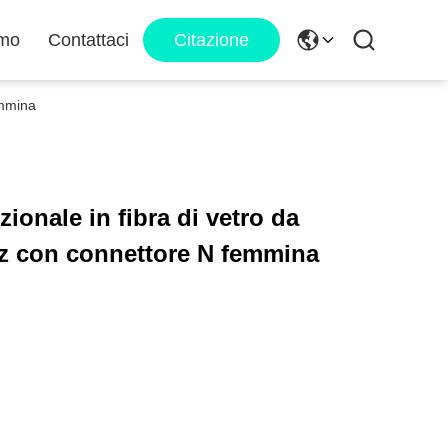
amo
Contattaci
Citazione
emmina
onale in fibra di vetro da
z con connettore N femmina