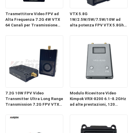
Trasmettitore Video FPV ad
VTX 5.8G
Alta Frequenza 7.2G 4W VTX
1W/2.5W/5W/7.5W/10W ad
64 Canali per Trasmissione
alta potenza FPV VTX 5.8Ghz
Immagini Drone
80CH per drone RC
trasmettitore AV
7.2G 10W FPV Video
Modulo Ricevitore Video
Transmitter Ultra Long Range
Kimpok VRX-8200 6.1-8.2GHz
Transmission 7.2G FPV VTX
ad alte prestazioni, 120
64CH Parti per droni
canali, schermo OLED,
ricevitore di segnale