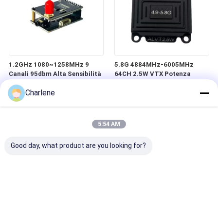
1.2GHz 1080~1258MHz 9
5.8G 4884MHz-6005MHz
Canali 95dbm Alta Sensibilità
64CH 2.5W VTX Potenza
di Ricezione VRX progettato
commutabile
Charlene
per Voli a Lunghissima
25mW/400mW/800m/1500mW/2
Distanza
UAV VTX
5:54 AM
Good day, what product are you looking for?
Anti-interferenza 3.3G
PeakFPV Thor VTX T35 3.0-
3060M-3500Mhz 64CH 5W
4.9GHz 3000MHz-4938MHz
VTX progettato per voli a
64CH 3W Potenza