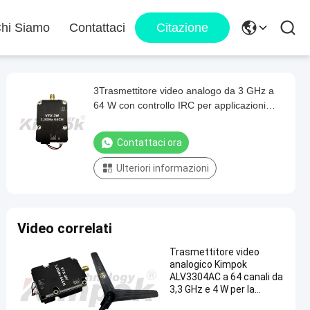
hi Siamo
Contattaci
Citazione
3Trasmettitore video analogo da 3 GHz a
64 W con controllo IRC per applicazioni
FPV e UAV
Contattaci ora
Ulteriori informazioni
Video correlati
Trasmettitore video
analogico Kimpok
ALV3304AC a 64 canali da
3,3 GHz e 4 W per la
trasmissione di immagini