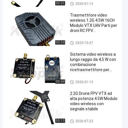
UAV a lunga distanza
Video trasmettitore di FPV
00:31
2026-01-13
Trasmettitore video
wireless 1.2G 4.5W 16CH
Modulo VTX UAV Parti per
droni RC FPV
Trasmissione immagini
FPVVTX
00:34
2025-10-27
Sistema video wireless a
lungo raggio da 4,5 W con
combinazione
ricetrasmettitore per
simulazione drone da 2,2
GHz
Video trasmettitore di FPV
00:44
2026-01-13
2.2G Drone FPV VTX ad
alta potenza 4.5W Modulo
video wireless con
segnale stabile
Video trasmettitore di FPV
00:13
2026-07-23