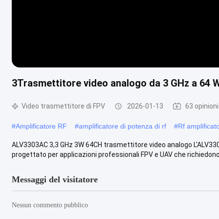
3Trasmettitore video analogo da 3 GHz a 64 W
Video trasmettitore di FPV
2026-01-13
63 opinioni
#
Amplificatore RF
#
amplificatore di potenza di rf
#
Rf amplificat
ALV3303AC 3,3 GHz 3W 64CH trasmettitore video analogo L'ALV330
progettato per applicazioni professionali FPV e UAV che richiedono
Messaggi del visitatore
Nessun commento pubblico